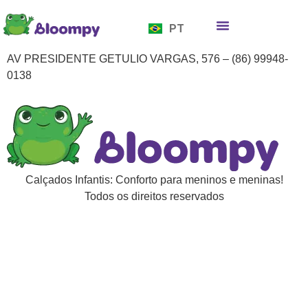
EN
PT
ES
Quem somos
Bloompy Moods
Onde encontrar
AV PRESIDENTE GETULIO VARGAS, 576 – (86) 99948-
0138
Calçados Infantis: Conforto para meninos e meninas!
Todos os direitos reservados