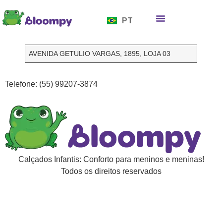
EN
PT
ES
Quem somos
Bloompy Moods
Onde encontrar
AVENIDA GETULIO VARGAS, 1895, LOJA 03
Telefone: (55) 99207-3874
Calçados Infantis: Conforto para meninos e meninas!
Todos os direitos reservados