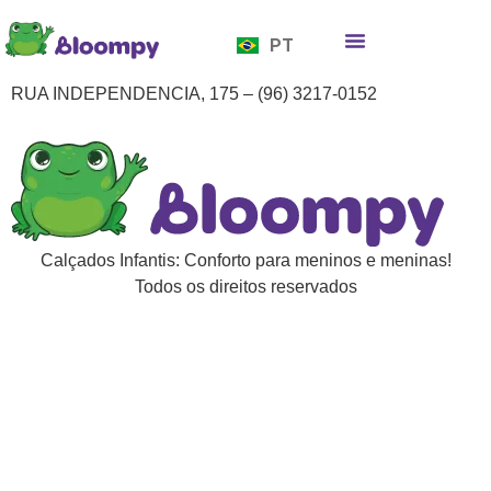
EN
PT
ES
Quem somos
Bloompy Moods
Onde encontrar
RUA INDEPENDENCIA, 175 – (96) 3217-0152
Calçados Infantis: Conforto para meninos e meninas!
Todos os direitos reservados