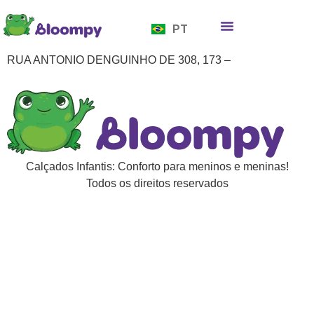
EN
PT
ES
Quem somos
Bloompy Moods
Onde encontrar
RUA ANTONIO DENGUINHO DE 308, 173 –
Calçados Infantis: Conforto para meninos e meninas!
Todos os direitos reservados