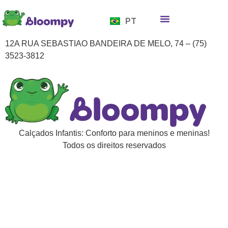
EN
PT
ES
Quem somos
Bloompy Moods
Onde encontrar
12A RUA SEBASTIAO BANDEIRA DE MELO, 74 – (75)
3523-3812
Calçados Infantis: Conforto para meninos e meninas!
Todos os direitos reservados