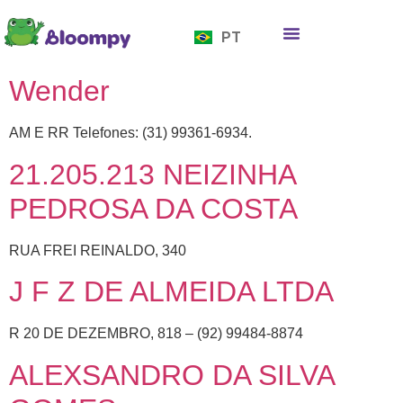
EN
PT
ES
Quem somos
Bloompy Moods
Onde encontrar
Wender
AM E RR Telefones: (31) 99361-6934.
21.205.213 NEIZINHA
PEDROSA DA COSTA
RUA FREI REINALDO, 340
J F Z DE ALMEIDA LTDA
R 20 DE DEZEMBRO, 818 – (92) 99484-8874
ALEXSANDRO DA SILVA