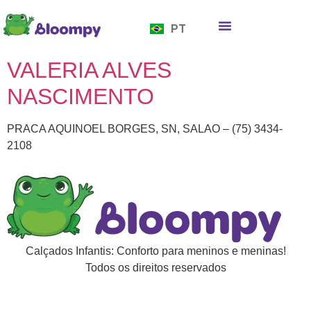
EN
PT
ES
Quem somos
Bloompy Moods
Onde encontrar
VALERIA ALVES
NASCIMENTO
PRACA AQUINOEL BORGES, SN, SALAO – (75) 3434-
2108
Calçados Infantis: Conforto para meninos e meninas!
Todos os direitos reservados