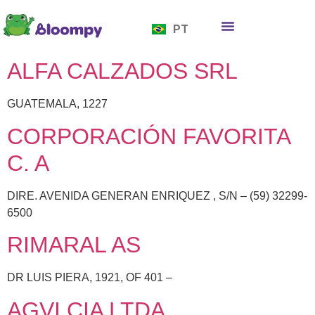
EN
PT
ES
Quem somos
Bloompy Moods
Onde encontrar
ALFA CALZADOS SRL
GUATEMALA, 1227
CORPORACIÓN FAVORITA
C. A
DIRE. AVENIDA GENERAN ENRIQUEZ , S/N – (59) 32299-
6500
RIMARAL AS
DR LUIS PIERA, 1921, OF 401 –
AGVI CIA LTDA