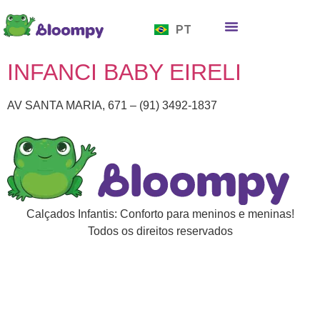
EN
PT
ES
Quem somos
Bloompy Moods
Onde encontrar
INFANCI BABY EIRELI
AV SANTA MARIA, 671 – (91) 3492-1837
Calçados Infantis: Conforto para meninos e meninas!
Todos os direitos reservados