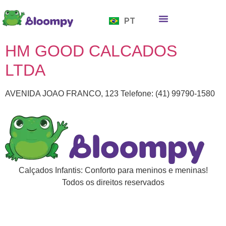
EN
PT
ES
Quem somos
Bloompy Moods
Onde encontrar
HM GOOD CALCADOS
LTDA
AVENIDA JOAO FRANCO, 123 Telefone: (41) 99790-1580
Calçados Infantis: Conforto para meninos e meninas!
Todos os direitos reservados