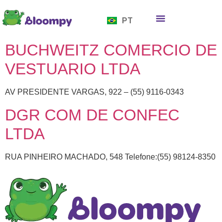
EN
PT
ES
Quem somos
Bloompy Moods
Onde encontrar
BUCHWEITZ COMERCIO DE
VESTUARIO LTDA
AV PRESIDENTE VARGAS, 922 – (55) 9116-0343
DGR COM DE CONFEC
LTDA
RUA PINHEIRO MACHADO, 548 Telefone:(55) 98124-8350