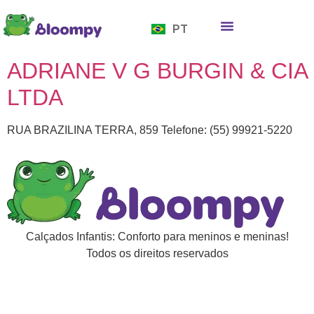
EN
PT
ES
Quem somos
Bloompy Moods
Onde encontrar
ADRIANE V G BURGIN & CIA
LTDA
RUA BRAZILINA TERRA, 859 Telefone: (55) 99921-5220
Calçados Infantis: Conforto para meninos e meninas!
Todos os direitos reservados