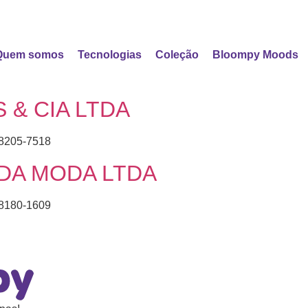
Quem somos
Tecnologias
Coleção
Bloompy Moods
 & CIA LTDA
8205-7518
DA MODA LTDA
8180-1609