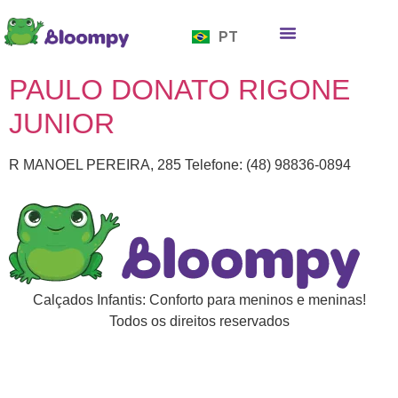
EN
PT
ES
Quem somos
Bloompy Moods
Onde encontrar
PAULO DONATO RIGONE
JUNIOR
R MANOEL PEREIRA, 285 Telefone: (48) 98836-0894
Calçados Infantis: Conforto para meninos e meninas!
Todos os direitos reservados