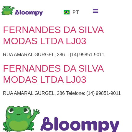
EN
PT
ES
Quem somos
Bloompy Moods
Onde encontrar
FERNANDES DA SILVA
MODAS LTDA LJ03
RUA AMARAL GURGEL, 286 – (14) 99851-9011
FERNANDES DA SILVA
MODAS LTDA LJ03
RUA AMARAL GURGEL, 286 Telefone: (14) 99851-9011