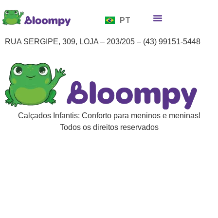
EN
PT
ES
Quem somos
Bloompy Moods
Onde encontrar
RUA SERGIPE, 309, LOJA – 203/205 – (43) 99151-5448
Calçados Infantis: Conforto para meninos e meninas!
Todos os direitos reservados