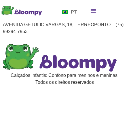
EN
PT
ES
Quem somos
Bloompy Moods
Onde encontrar
AVENIDA GETULIO VARGAS, 18, TERREOPONTO – (75)
99294-7953
Calçados Infantis: Conforto para meninos e meninas!
Todos os direitos reservados