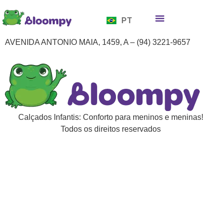
EN
PT
ES
Quem somos
Bloompy Moods
Onde encontrar
AVENIDA ANTONIO MAIA, 1459, A – (94) 3221-9657
Calçados Infantis: Conforto para meninos e meninas!
Todos os direitos reservados