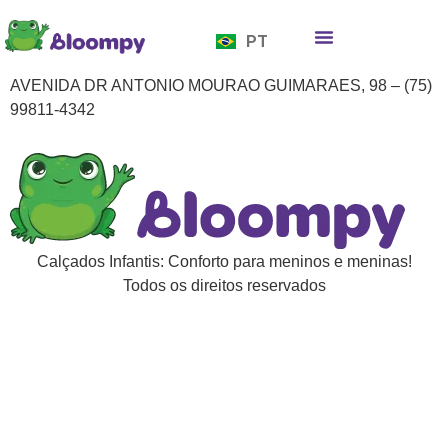
EN
PT
ES
Quem somos
Bloompy Moods
Onde encontrar
AVENIDA DR ANTONIO MOURAO GUIMARAES, 98 – (75)
99811-4342
Calçados Infantis: Conforto para meninos e meninas!
Todos os direitos reservados