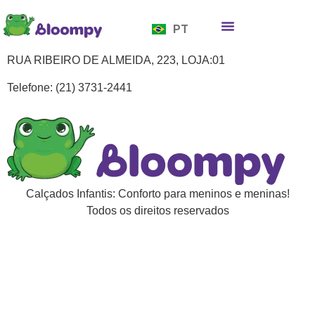
EN
PT
ES
Quem somos
Bloompy Moods
Onde encontrar
RUA RIBEIRO DE ALMEIDA, 223, LOJA:01
Telefone: (21) 3731-2441
Calçados Infantis: Conforto para meninos e meninas!
Todos os direitos reservados