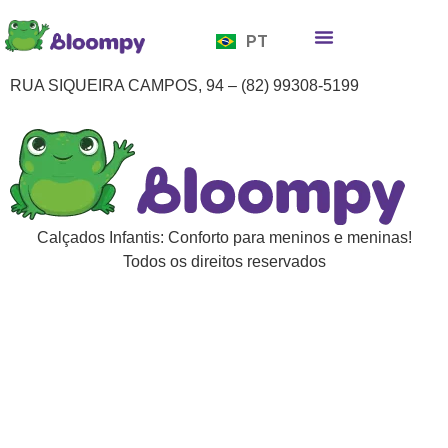
EN
PT
ES
Quem somos
Bloompy Moods
Onde encontrar
RUA SIQUEIRA CAMPOS, 94 – (82) 99308-5199
Calçados Infantis: Conforto para meninos e meninas!
Todos os direitos reservados