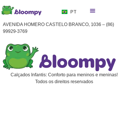
EN
PT
ES
Quem somos
Bloompy Moods
Onde encontrar
AVENIDA HOMERO CASTELO BRANCO, 1036 – (86)
99929-3769
Calçados Infantis: Conforto para meninos e meninas!
Todos os direitos reservados