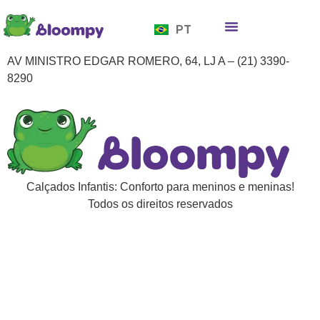
EN
PT
ES
Quem somos
Bloompy Moods
Onde encontrar
AV MINISTRO EDGAR ROMERO, 64, LJ A – (21) 3390-
8290
Calçados Infantis: Conforto para meninos e meninas!
Todos os direitos reservados