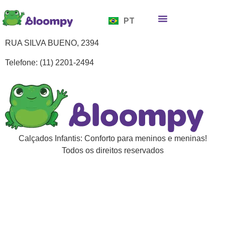
EN
PT
ES
Quem somos
Bloompy Moods
Onde encontrar
RUA SILVA BUENO, 2394
Telefone: (11) 2201-2494
Calçados Infantis: Conforto para meninos e meninas!
Todos os direitos reservados