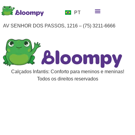
EN
PT
ES
Quem somos
Bloompy Moods
Onde encontrar
AV SENHOR DOS PASSOS, 1216 – (75) 3211-6666
Calçados Infantis: Conforto para meninos e meninas!
Todos os direitos reservados