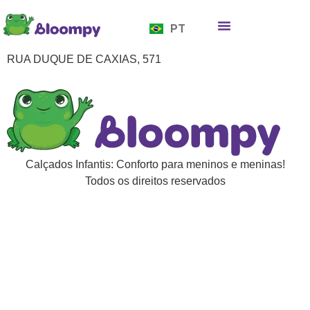
EN
PT
ES
Quem somos
Bloompy Moods
Onde encontrar
RUA DUQUE DE CAXIAS, 571
Calçados Infantis: Conforto para meninos e meninas!
Todos os direitos reservados