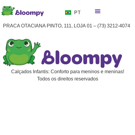
EN
PT
ES
Quem somos
Bloompy Moods
Onde encontrar
PRACA OTACIANA PINTO, 111, LOJA 01 – (73) 3212-4074
Calçados Infantis: Conforto para meninos e meninas!
Todos os direitos reservados