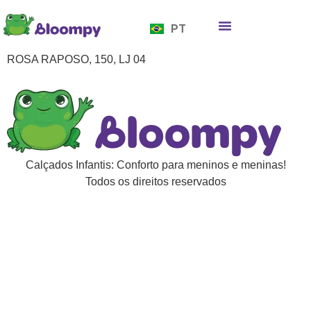
EN
PT
ES
Quem somos
Bloompy Moods
Onde encontrar
ROSA RAPOSO, 150, LJ 04
Calçados Infantis: Conforto para meninos e meninas!
Todos os direitos reservados