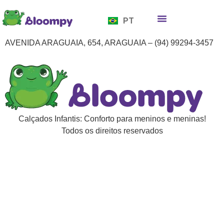
EN
PT
ES
Quem somos
Bloompy Moods
Onde encontrar
AVENIDA ARAGUAIA, 654, ARAGUAIA – (94) 99294-3457
Calçados Infantis: Conforto para meninos e meninas!
Todos os direitos reservados