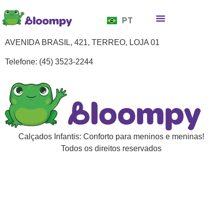
EN
PT
ES
Quem somos
Bloompy Moods
Onde encontrar
AVENIDA BRASIL, 421, TERREO, LOJA 01
Telefone: (45) 3523-2244
Calçados Infantis: Conforto para meninos e meninas!
Todos os direitos reservados