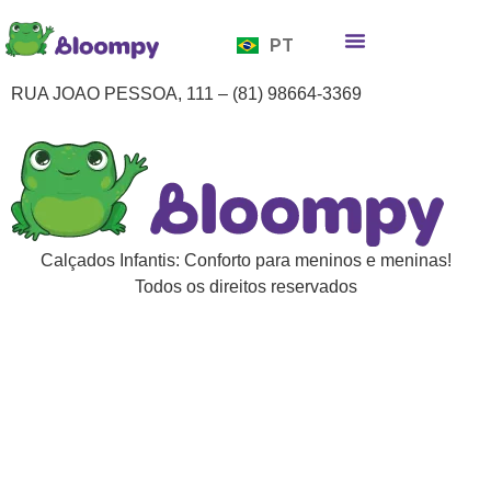
EN
PT
ES
Quem somos
Bloompy Moods
Onde encontrar
RUA JOAO PESSOA, 111 – (81) 98664-3369
Calçados Infantis: Conforto para meninos e meninas!
Todos os direitos reservados